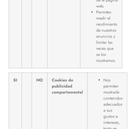
web.
Permiten
medir el
rendimiento
de nuestros
anuncios y
limitar las
veces que
se los
mostramos.
SI
NO
Cookies de
Nos
publicidad
permiten
comportamental
mostrarle
contenidos
adecuados
a sus
gustos e
intereses,
tanto en