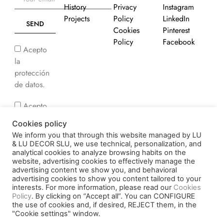
History
Privacy
Instagram
Projects
Policy
LinkedIn
SEND
Cookies
Pinterest
Policy
Facebook
Acepto
la
protección
de datos.
Acepto
recibir
Cookies policy
comunicaciones
We inform you that through this website managed by LU
comerciales.
& LU DECOR SLU, we use technical, personalization, and
analytical cookies to analyze browsing habits on the
website, advertising cookies to effectively manage the
advertising content we show you, and behavioral
advertising cookies to show you content tailored to your
© 2026 Decorluc. All
interests. For more information, please read our
Cookies
Funded by the European
rights reserved.
Policy
. By clicking on “Accept all”. You can CONFIGURE
Union –
the use of cookies and, if desired, REJECT them, in the
"Cookie settings" window.
NextGenerationEU