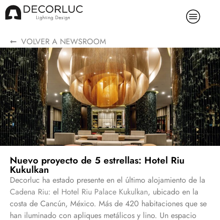
VOLVER A NEWSROOM
Nuevo proyecto de 5 estrellas: Hotel Riu
Kukulkan
Decorluc ha estado presente en el último alojamiento de la
Cadena Riu
: el
Hotel Riu Palace Kukulkan
, ubicado en la
costa de Cancún, México. Más de 420 habitaciones que se
han iluminado con apliques metálicos y lino. Un espacio