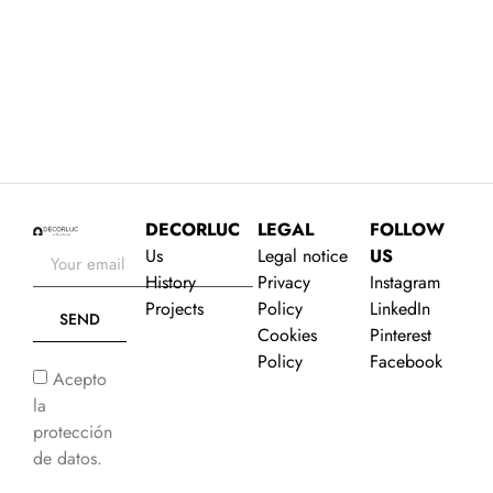
JAIME PROUS OFFICE
O
VIEW PROJECT
DECORLUC
LEGAL
FOLLOW
Us
Legal notice
US
History
Privacy
Instagram
Projects
Policy
LinkedIn
SEND
Cookies
Pinterest
Policy
Facebook
Acepto
la
protección
de datos.