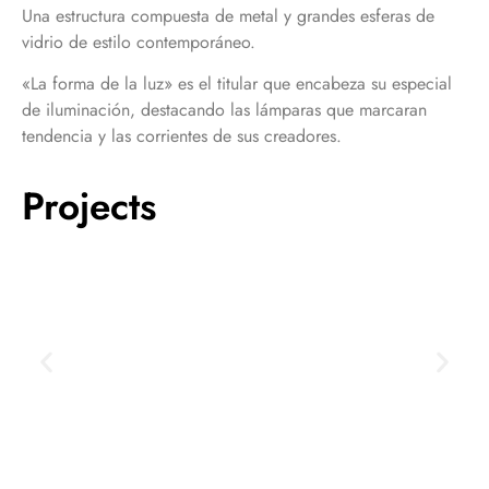
Una estructura compuesta de metal y grandes esferas de
vidrio de estilo contemporáneo.
«La forma de la luz» es el titular que encabeza su especial
de iluminación, destacando las lámparas que marcaran
tendencia y las corrientes de sus creadores.
Projects
JAIME PROUS OFFICE
O
VIEW PROJECT