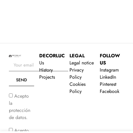
JAIME PROUS OFFICE
O
VIEW PROJECT
DECORLUC
LEGAL
FOLLOW
Us
Legal notice
US
History
Privacy
Instagram
Projects
Policy
LinkedIn
SEND
Cookies
Pinterest
Policy
Facebook
Acepto
la
protección
de datos.
Acepto