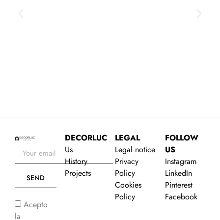
JAIME PROUS OFFICE
O
VIEW PROJECT
DECORLUC
LEGAL
FOLLOW
Us
Legal notice
US
History
Privacy
Instagram
Projects
Policy
LinkedIn
SEND
Cookies
Pinterest
Policy
Facebook
Acepto
la