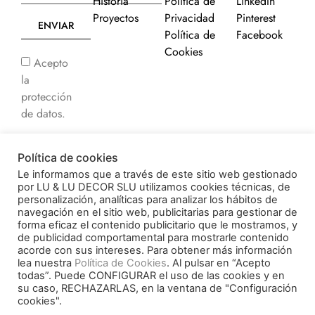
Historia
Política de
LinkedIn
Proyectos
Privacidad
Pinterest
ENVIAR
Política de
Facebook
Cookies
Acepto
la
protección
de datos.
Acepto
Política de cookies
recibir
Le informamos que a través de este sitio web gestionado
comunicaciones
por LU & LU DECOR SLU utilizamos cookies técnicas, de
comerciales.
personalización, analíticas para analizar los hábitos de
navegación en el sitio web, publicitarias para gestionar de
forma eficaz el contenido publicitario que le mostramos, y
de publicidad comportamental para mostrarle contenido
acorde con sus intereses. Para obtener más información
© 2026 Decorluc. All
lea nuestra
Política de Cookies
. Al pulsar en “Acepto
Financiado por la Unión
rights reserved.
todas”. Puede CONFIGURAR el uso de las cookies y en
Europea –
su caso, RECHAZARLAS, en la ventana de "Configuración
cookies".
NextGenerationEU