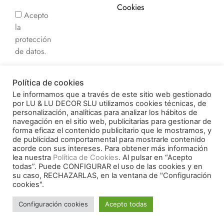
Cookies
Acepto
la
protección
de datos.
Acepto
Política de cookies
recibir
Le informamos que a través de este sitio web gestionado
comunicaciones
por LU & LU DECOR SLU utilizamos cookies técnicas, de
comerciales.
personalización, analíticas para analizar los hábitos de
navegación en el sitio web, publicitarias para gestionar de
forma eficaz el contenido publicitario que le mostramos, y
de publicidad comportamental para mostrarle contenido
acorde con sus intereses. Para obtener más información
© 2026 Decorluc. All
lea nuestra
Política de Cookies
. Al pulsar en “Acepto
Financiado por la Unión
rights reserved.
todas”. Puede CONFIGURAR el uso de las cookies y en
Europea –
su caso, RECHAZARLAS, en la ventana de "Configuración
cookies".
NextGenerationEU
Kit digital
Configuración cookies
Acepto todas