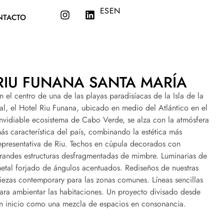
ES
EN
NTACTO
RIU FUNANA SANTA MARÍA
n el centro de una de las playas paradisíacas de la Isla de la
al, el Hotel Riu Funana, ubicado en medio del Atlántico en el
nvidiable ecosistema de Cabo Verde, se alza con la atmósfera
ás característica del país, combinando la estética más
epresentativa de Riu. Techos en cúpula decorados con
randes estructuras desfragmentadas de mimbre. Luminarias de
etal forjado de ángulos acentuados. Rediseños de nuestras
iezas contemporary para las zonas comunes. Líneas sencillas
ara ambientar las habitaciones. Un proyecto divisado desde
n inicio como una mezcla de espacios en consonancia.