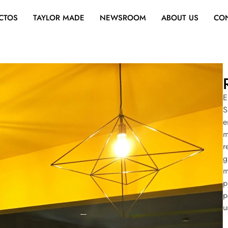
CTOS
TAYLOR MADE
NEWSROOM
ABOUT US
CO
E
S
e
m
r
g
m
p
p
u