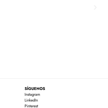
De
L
SÍGUENOS
Instagram
LinkedIn
Pinterest