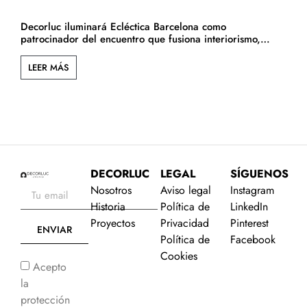
Decorluc iluminará Ecléctica Barcelona como
D
patrocinador del encuentro que fusiona interiorismo,
arquitectura y cultura.
LEER MÁS
DECORLUC
LEGAL
SÍGUENOS
Nosotros
Aviso legal
Instagram
Historia
Política de
LinkedIn
Proyectos
Privacidad
Pinterest
ENVIAR
Política de
Facebook
Cookies
Acepto
la
protección