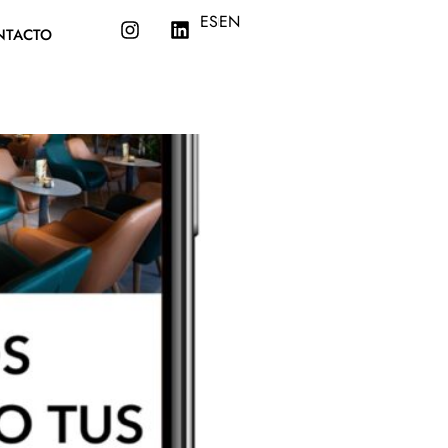
ES
EN
NTACTO