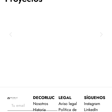
JAIME PROUS DESPACHO
O
VER PROYECTO
DECORLUC
LEGAL
SÍGUENOS
Nosotros
Aviso legal
Instagram
Historia
Política de
LinkedIn