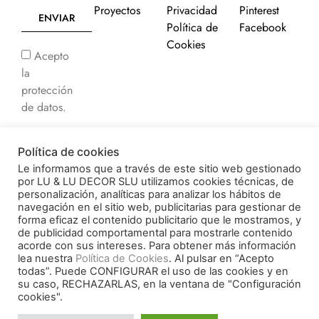
Proyectos
Privacidad
Pinterest
ENVIAR
Política de
Facebook
Cookies
Acepto
la
protección
de datos.
Acepto
Política de cookies
recibir
Le informamos que a través de este sitio web gestionado
comunicaciones
por LU & LU DECOR SLU utilizamos cookies técnicas, de
comerciales.
personalización, analíticas para analizar los hábitos de
navegación en el sitio web, publicitarias para gestionar de
forma eficaz el contenido publicitario que le mostramos, y
de publicidad comportamental para mostrarle contenido
acorde con sus intereses. Para obtener más información
© 2026 Decorluc. All
lea nuestra
Política de Cookies
. Al pulsar en “Acepto
Financiado por la Unión
rights reserved.
todas”. Puede CONFIGURAR el uso de las cookies y en
Europea –
su caso, RECHAZARLAS, en la ventana de "Configuración
cookies".
NextGenerationEU